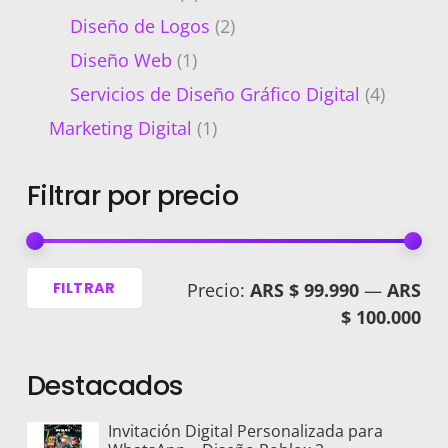
Diseño de Logos
(2)
Diseño Web
(1)
Servicios de Diseño Gráfico Digital
(4)
Marketing Digital
(1)
Filtrar por precio
Pre
Pre
FILTRAR
Precio:
ARS $ 99.990
—
ARS
mí
má
$ 100.000
Destacados
Invitación Digital Personalizada para