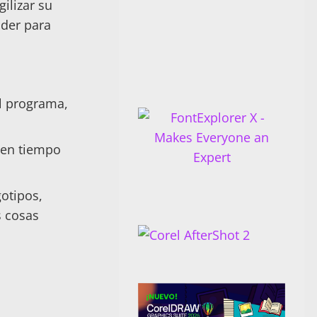
ilizar su
nder para
l programa,
 en tiempo
gotipos,
s cosas