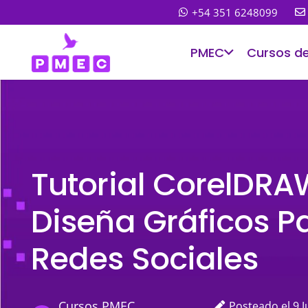
+54 351 6248099
PMEC
Cursos d
Tutorial CorelDRA
Diseña Gráficos P
Redes Sociales
Cursos PMEC
Posteado el
9 J