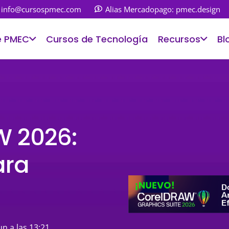
info@cursospmec.com
Alias Mercadopago: pmec.design
e PMEC
Cursos de Tecnología
Recursos
Bl
W 2026:
ara
un a las 13:21