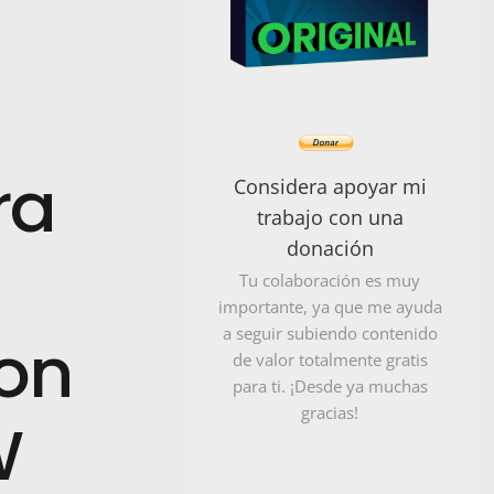
ra
Considera apoyar mi
trabajo con una
donación
Tu colaboración es muy
importante, ya que me ayuda
a seguir subiendo contenido
Con
de valor totalmente gratis
para ti. ¡Desde ya muchas
gracias!
W