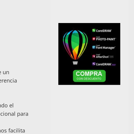
e un
erencia
ndo el
cional para
os facilita