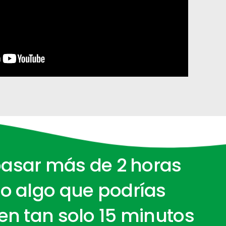
asar más de 2 horas
o algo que podrías
en tan solo 15 minutos