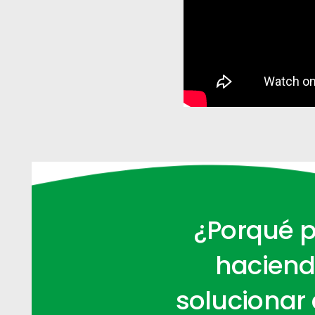
¿Porqué p
haciend
solucionar 