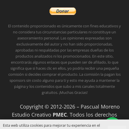
El contenido proporcionado es únicamente con fines educativos y
no considera tus circunstancias particulares ni constituye un
asesoramiento personal.
Las opiniones expresadas son
exclusivamente del autor y no han sido proporcionadas,
aprobadas ni respaldadas por las empresas dueñas de los
productos analizados ni los promocionados.
En este sitio,
encontrarás algunos enlaces que pueden ser de afiliado, lo que
significa que si haces clic en ellos, yo podría recibir una pequeña
comisión si decides comprar el producto. La comisión la pagan los
sponsors sin costo alguno para ti y esto me ayuda a mantener la
página y los contenidos que subo a mis canales totalmente
gratuitos. ¡Muchas Gracias!
Copyright © 2012-2026 – Pascual Moreno
Estudio Creativo
PMEC
. Todos los derechos
reservados.
Términos y Condiciones
.
Política
Esta web utiliza cookies para mejorar tu experiencia en el
¿Necesitás ayuda?