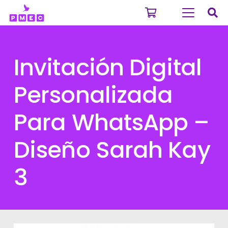
Invitación Digital
Personalizada
Para WhatsApp –
Diseño Sarah Kay
3