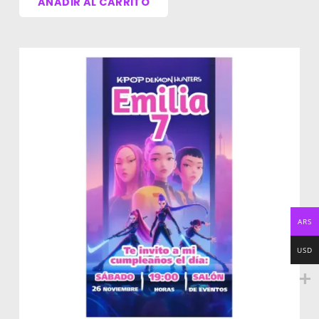
AÑADIR AL CARRITO
Instala las tipografías
antes de
abrir el diseño (clic derecho >
Instalar).
Abre el archivo
.CDR
en tu PC o
computadora.
Modifica el nombre, la edad y los
datos de la fiesta con la
herramienta de texto.
Guarda como .JPG y envíala por
WhatsApp
, Instagram o Facebook.
ARS
USD
¿Prefieres que lo
hagamos nosotros?
Si no tienes tiempo