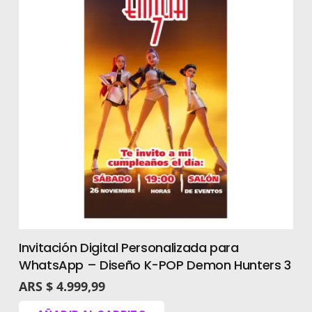
Guía de Edición:
Instrucciones
para que cambies los textos
fácilmente.
Acceso a Software:
Link de
descarga para la versión de
prueba de CorelDRAW.
Cómo personalizar tu
invitación paso a
paso
Invitación Digital Personalizada para
WhatsApp – Diseño K-POP Demon Hunters 3
Editar esta
tarjeta virtual Sarah Kay
ARS $
4.999,99
editable
es muy veloz: