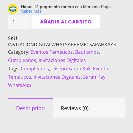
Hasta 12 pagos sin tarjeta
con Mercado Pago.
Saber más
Invitación
AÑADIR AL CARRITO
Digital
Personalizada
SKU:
para
INVITACIONDIGITALWHATSAPPPMECSARAHKAY3
WhatsApp
Category:
Eventos Temáticos
,
Bautismos
,
-
Cumpleaños
,
Invitaciones Digitales
Diseño
Tags:
Cumpleaños
,
Diseño Sarah Kak
,
Eventos
Sarah
Temáticos
,
Invitaciones Digitales
,
Sarah Kay
,
Kay
WhatsApp
3
cantidad
Description
Reviews (0)