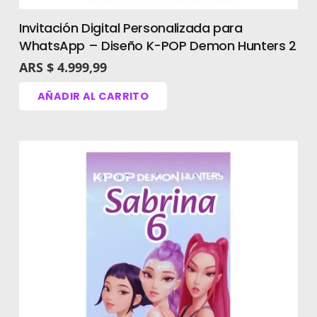
para editar,
Invitación Digital Personalizada para
WhatsApp – Diseño K-POP Demon Hunters 2
ofrecemos un
ARS $
4.999,99
servicio de
AÑADIR AL CARRITO
personalización
express por un costo
adicional.
¡Contáctanos por
WhatsApp!
Ver más invitaciones digitales