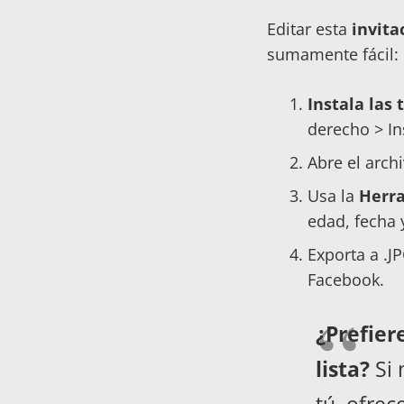
Editar esta
invita
sumamente fácil:
Instala las 
derecho > Ins
Abre el arch
Usa la
Herra
edad, fecha 
Exporta a .J
Facebook.
¿Prefier
lista?
Si 