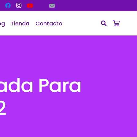
og
Tienda
Contacto
zada Para
2