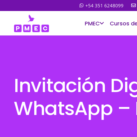
+54 351 6248099
PMEC
Cursos d
Invitación Di
WhatsApp – D