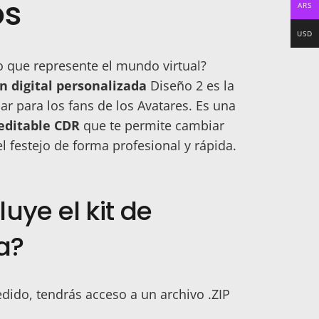
os
ARS
USD
 que represente el mundo virtual?
ón digital personalizada
Diseño 2 es la
r para los fans de los Avatares. Es una
 editable CDR
que te permite cambiar
l festejo de forma profesional y rápida.
uye el kit de
a?
edido, tendrás acceso a un archivo .ZIP