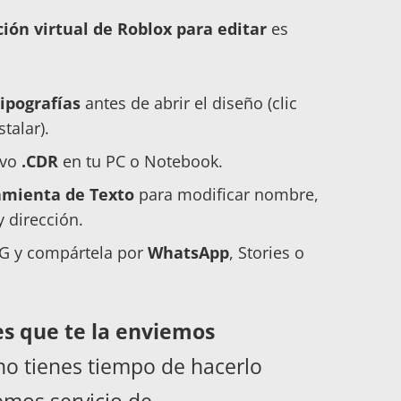
ción virtual de Roblox para editar
es
tipografías
antes de abrir el diseño (clic
talar).
ivo
.CDR
en tu PC o Notebook.
mienta de Texto
para modificar nombre,
y dirección.
PG y compártela por
WhatsApp
, Stories o
es que te la enviemos
no tienes tiempo de hacerlo