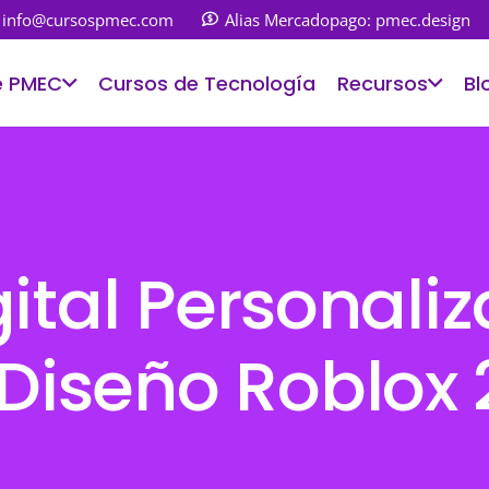
info@cursospmec.com
Alias Mercadopago: pmec.design
e PMEC
Cursos de Tecnología
Recursos
Bl
gital Personali
iseño Roblox 