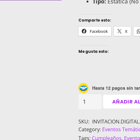
Tipo:
Estática (No
Comparte esto:
Facebook
X
Me gusta esto:
Hasta 12 pagos sin tar
Invitación
AÑADIR A
Digital
Personalizada
SKU:
INVITACION.DIGITA
para
Category:
Eventos Temáti
WhatsApp
Tags:
Cumpleaños
,
Evento