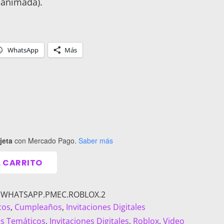
 animada).
WhatsApp
Más
jeta
con Mercado Pago.
Saber más
L CARRITO
L.WHATSAPP.PMEC.ROBLOX.2
cos
,
Cumpleaños
,
Invitaciones Digitales
s Temáticos
,
Invitaciones Digitales
,
Roblox
,
Video