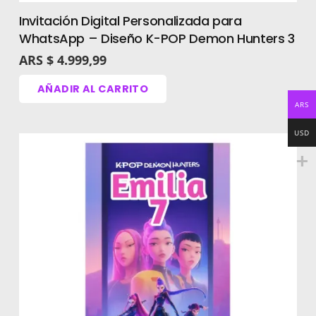
Invitación Digital Personalizada para
WhatsApp – Diseño K-POP Demon Hunters 3
¿No tienes tiempo
ARS $
4.999,99
para editar?
AÑADIR AL CARRITO
Ofrecemos un
ARS
servicio de
USD
personalización con
costo extra.
Escríbenos por
WhatsApp y nosotros
lo hacemos por ti.
Ver más invitaciones de Halloween