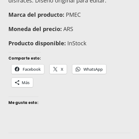
Archivo Maestro:
1 archivo .CDR
disfraces. Diseño original para editar.
de CorelDRAW listo para editar.
Marca del producto:
PMEC
Tipografías:
Incluimos las fuentes
Moneda del precio:
gratuitas utilizadas para que el
ARS
diseño no se altere.
Producto disponible:
InStock
Guía de Ayuda:
Instrucciones
paso a paso para una edición
Comparte esto:
exitosa.
Facebook
X
WhatsApp
Link de Software:
Enlace para
Más
descargar la versión gratuita de
prueba de CorelDRAW.
Me gusta esto:
Instrucciones de
Edición (Fácil y