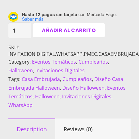
Hasta 12 pagos sin tarjeta
con Mercado Pago.
Saber más
Invitación
AÑADIR AL CARRITO
Digital
Personalizada
SKU:
para
INVITACION.DIGITAL.WHATSAPP.PMEC.CASAEMBRUJADA
WhatsApp
Category:
Eventos Temáticos
,
Cumpleaños
,
-
Halloween
,
Invitaciones Digitales
Diseño
Tags:
Casa Embrujada
,
Cumpleaños
,
Diseño Casa
Casa
Embrujada Halloween
,
Diseño Halloween
,
Eventos
Embrujada
Temáticos
,
Halloween
,
Invitaciones Digitales
,
Halloween
WhatsApp
cantidad
Description
Reviews (0)