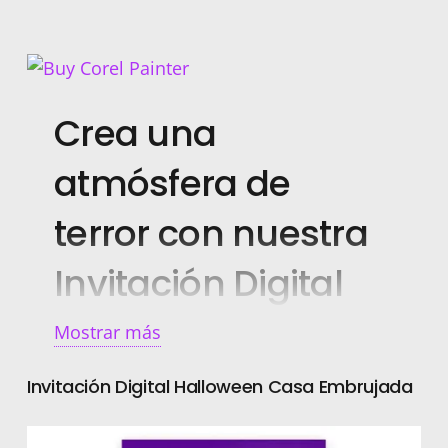
Crea una
atmósfera de
terror con nuestra
Invitación Digital
Personalizada
Mostrar más
Invitación Digital Halloween Casa Embrujada
¡Dale un toque especial a tus eventos!
Estas
invitaciones digitales