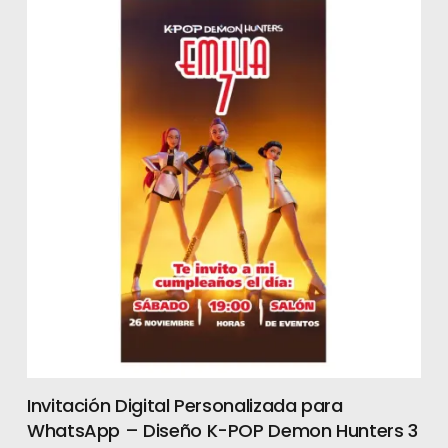
apta también para impresión.
También recibirás EL MISMO DISEÑO en
versión plural para que invites a un
grupo.
Medida en Píxeles: 1920 px x 1080 px en
formato vertical apto para publicar en
estados y stories.
IMPORTANTE: El archivo que te
enviamos es digital y no es editable.
>>>>>>>>>>>>>>>>>>>>>>>>>>>>>>+
<<<<<<<<<<<<<<<<<<<<<<<<<<<<<<
¿CUÁNTO DEMORAN EN ENVIARME LA
Invitación Digital Personalizada para
WhatsApp – Diseño K-POP Demon Hunters 3
INVITACIÓN TERMINADA?