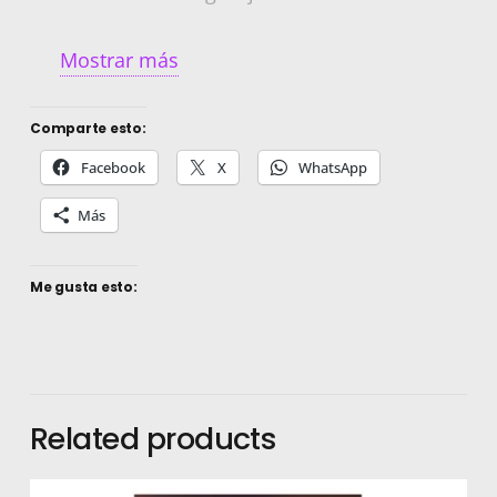
> Edad que va a cumplir:
Mostrar más
> Tipo de Evento
Comparte esto:
> Dirección del evento:
Facebook
X
WhatsApp
> Fecha del evento:
Más
> Horario del evento:
Me gusta esto:
>>>>>>>>>>>>>>>>>>>>>>>>>>>>>>+
<<<<<<<<<<<<<<<<<<<<<<<<<<<<<<
¿QUÉ ES LO QUE VOY A RECIBIR CON MI
COMPRA?
Related products
Recibirás en tu WhatsApp, 1 DISEÑO de
Invitación digital HD en formato PNG