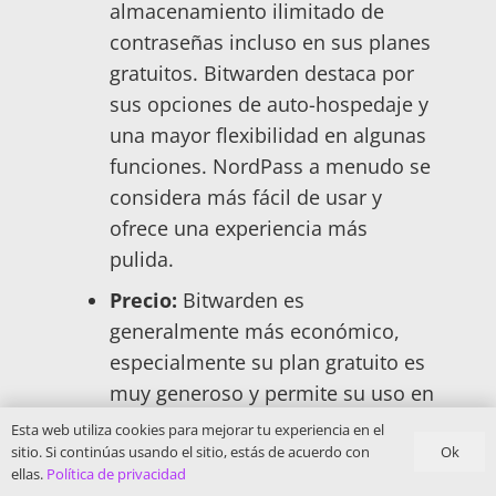
almacenamiento ilimitado de
contraseñas incluso en sus planes
gratuitos. Bitwarden destaca por
sus opciones de auto-hospedaje y
una mayor flexibilidad en algunas
funciones. NordPass a menudo se
considera más fácil de usar y
ofrece una experiencia más
pulida.
Precio:
Bitwarden es
generalmente más económico,
especialmente su plan gratuito es
muy generoso y permite su uso en
múltiples dispositivos. El plan
Esta web utiliza cookies para mejorar tu experiencia en el
Ok
sitio. Si continúas usando el sitio, estás de acuerdo con
gratuito de NordPass está limitado
ellas.
Política de privacidad
a un solo dispositivo.