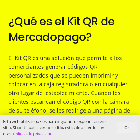
¿Qué es el Kit QR de
Mercadopago?
El Kit QR es una solución que permite a los
comerciantes generar códigos QR
personalizados que se pueden imprimir y
colocar en la caja registradora o en cualquier
otro lugar del establecimiento. Cuando los
clientes escanean el código QR con la cámara
de su teléfono, se les redirige a una página de
pago en la que pueden ingresar el monto y
Esta web utiliza cookies para mejorar tu experiencia en el
completar la transacción de manera segura y
Ok
sitio. Si continúas usando el sitio, estás de acuerdo con
ellas.
Política de privacidad
sencilla.