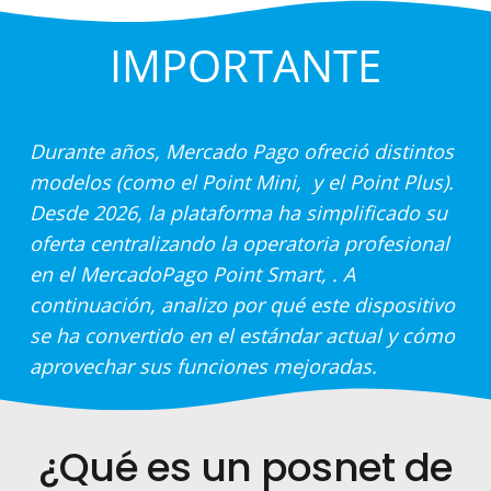
IMPORTANTE
Durante años, Mercado Pago ofreció distintos
modelos (como el
Point Mini
, y el
Point Plus
).
Desde 2026, la plataforma ha simplificado su
oferta centralizando la operatoria profesional
en el
MercadoPago Point Smart
, . A
continuación, analizo por qué este dispositivo
se ha convertido en el estándar actual y cómo
aprovechar sus funciones mejoradas.
¿Qué es un posnet de